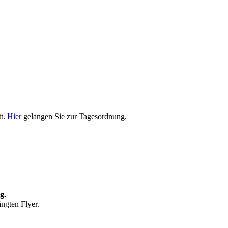
tt.
Hier
gelangen Sie zur Tagesordnung.
g.
ängten Flyer.