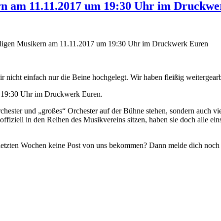
und
rn am 11.11.2017 um 19:30 Uhr im Druckwe
Schéi
Krëschtdeeg!
 nicht einfach nur die Beine hochgelegt. Wir haben fleißig weitergearb
 19:30 Uhr im Druckwerk Euren.
ster und „großes“ Orchester auf der Bühne stehen, sondern auch viele
fiziell in den Reihen des Musikvereins sitzen, haben sie doch alle eins
 letzten Wochen keine Post von uns bekommen? Dann melde dich noch sc