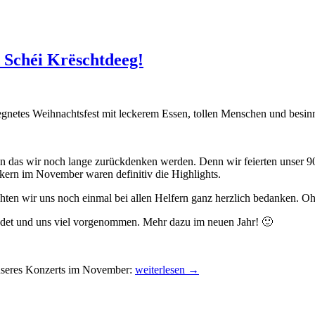
 Schéi Krëschtdeeg!
egnetes Weihnachtsfest mit leckerem Essen, tollen Menschen und besin
, an das wir noch lange zurückdenken werden. Denn wir feierten unser 
kern im November waren definitiv die Highlights.
en wir uns noch einmal bei allen Helfern ganz herzlich bedanken. Ohn
edet und uns viel vorgenommen. Mehr dazu im neuen Jahr! 🙂
Frohe
unseres Konzerts im November:
weiterlesen
→
Weihnachten,
Merry
Christmas