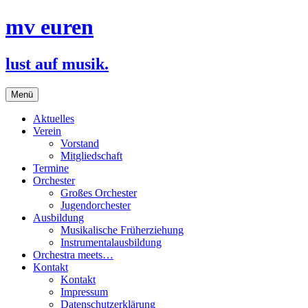
Zum
mv euren
Inhalt
springen
lust auf musik.
Menü
Aktuelles
Verein
Vorstand
Mitgliedschaft
Termine
Orchester
Großes Orchester
Jugendorchester
Ausbildung
Musikalische Früherziehung
Instrumentalausbildung
Orchestra meets…
Kontakt
Kontakt
Impressum
Datenschutzerklärung